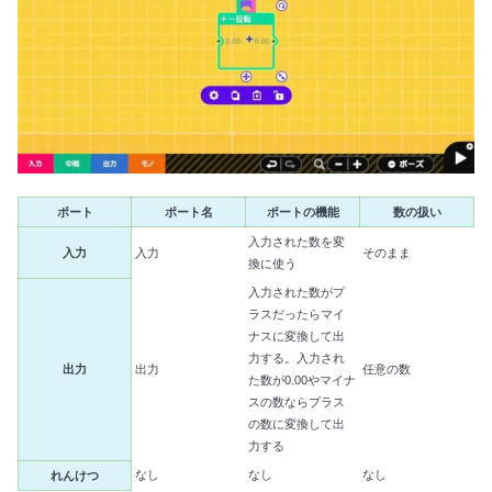
ポート
ポート名
ポートの機能
数の扱い
入力された数を変
入力
入力
そのまま
換に使う
入力された数がプ
ラスだったらマイ
ナスに変換して出
力する。入力され
出力
出力
任意の数
た数が0.00やマイナ
スの数ならプラス
の数に変換して出
力する
なし
なし
なし
れんけつ