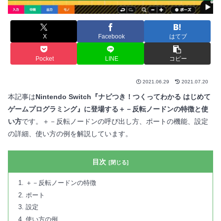
X
Facebook
はてブ
Pocket
LINE
コピー
2021.06.29
2021.07.20
本記事は
Nintendo Switch『ナビつき！つくってわかる はじめて
ゲームプログラミング』に登場する＋－反転ノードンの特徴と使
い方
です。＋－反転ノードンの呼び出し方、ポートの機能、設定
の詳細、使い方の例を解説しています。
目次
＋－反転ノードンの特徴
ポート
設定
使い方の例