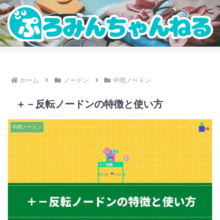
ホーム
ノードン
中間ノードン
＋－反転ノードンの特徴と使い方
中間ノードン