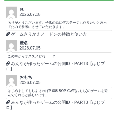
st.
2026.07.18
ありがとうございます。子供の為に何ステージも作りたいと思っ
てたので参考にさせていただきます。
ゲームきりかえノードンの特徴と使い方
匿名
2026.07.05
この中からオススメどれーー？
みんなが作ったゲームの公開ID・PART3【はじプ
ロ】
おもち
2026.07.05
はじめましてもしよければP 008 BOP CWF(おもち)のゲームを遊
んでくれると嬉しいです。
みんなが作ったゲームの公開ID・PART3【はじプ
ロ】