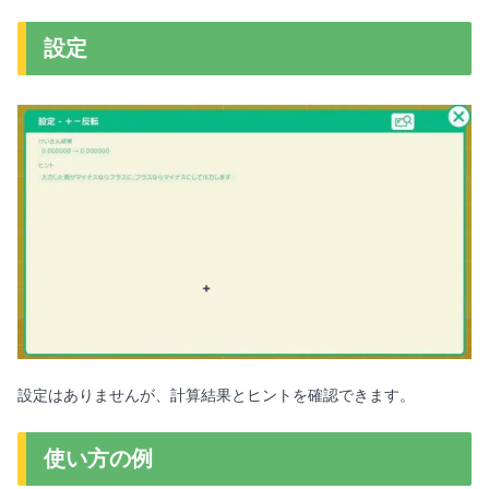
設定
設定はありませんが、計算結果とヒントを確認できます。
使い方の例