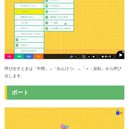
呼び出すときは「中間」→「れんけつ」→「＋－反転」から呼び
出します。
ポート