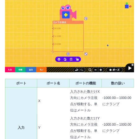
ポート
ポート名
ポートの機能
数の扱い
入力された数だけX
方向にカメラ注視
-1000.00～1000.00
X
点が移動する。単
にクランプ
位はメートル
入力された数だけY
方向にカメラ注視
-1000.00～1000.00
入力
Y
点が移動する。単
にクランプ
位はメートル