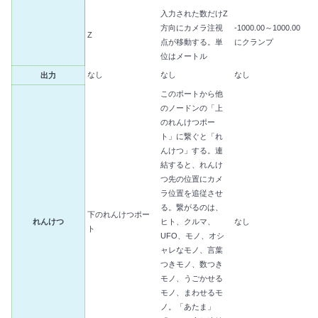
入力された数だけZ
方向にカメラ注視
-1000.00～1000.00
Z
点が移動する。単
にクランプ
位はメートル
なし
なし
なし
出力
このポートから他
のノードンの「上
のれんけつポー
ト」に繋ぐと「れ
んけつ」する。連
結すると、れんけ
つ先の位置にカメ
ラ位置を追従させ
る。繋がるのは、
下のれんけつポー
れんけつ
ヒト、クルマ、
なし
ト
UFO、モノ、オシ
ャレなモノ、言葉
つきモノ、数つき
モノ、うごかせる
モノ、まわせるモ
ノ。「あたま」