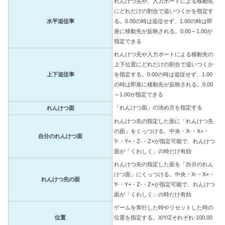
れんけつ先や、入力ポートによる移動先
にどれだけの割合で追いつくかを指定す
水平追従率
る。0.00の時は追従せず、1.00の時は即
座に移動先が反映される。0.00～1.00が
指定できる
れんけつ先や入力ポートによる移動先の
上下位置にどれだけの割合で追いつくか
上下追従率
を指定する。0.00の時は追従せず、1.00
の時は即座に移動先が反映される。0.00
～1.00が指定できる
「れんけつ面」の決め方を指定する
れんけつ面
れんけつ先の指定した面に「れんけつ先
の面」をくっつける。中央・X-・X+・
自分のれんけつ面
Y-・Y+・Z-・Z+が指定可能で、れんけつ
面が「くわしく」の時だけ有効
れんけつ先の指定した面を「自分のれん
けつ面」にくっつける。中央・X-・X+・
れんけつ先の面
Y-・Y+・Z-・Z+が指定可能で、れんけつ
面が「くわしく」の時だけ有効
ゲームを実行した時やリセットした時の
位置
位置を指定する。X/Y/Zそれぞれ-100.00