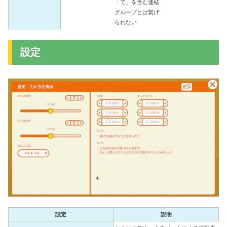
「て」を含む連結
グループとは繋げ
られない
設定
設定
説明