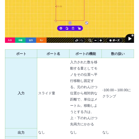
ポート
ポート名
ポートの機能
数の扱い
入力された数を移
動する量としてモ
ノをその位置へ平
行移動し固定す
る。元のれんけつ
-100.00～100.00に
入力
スライド量
位置から相対的な
クランプ
距離で、単位はメ
ートル。移動しよ
うとする力は、
上・下のれんけつ
先両方にかかる
なし
なし
なし
出力