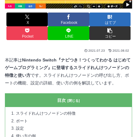
X
Facebook
はてブ
Pocket
LINE
コピー
2021.07.23
2021.08.02
本記事は
Nintendo Switch『ナビつき！つくってわかる はじめて
ゲームプログラミング』に登場するスライドれんけつノードンの
特徴と使い方
です。スライドれんけつノードンの呼び出し方、ポ
ートの機能、設定の詳細、使い方の例を解説しています。
目次
スライドれんけつノードンの特徴
ポート
設定
使い方の例