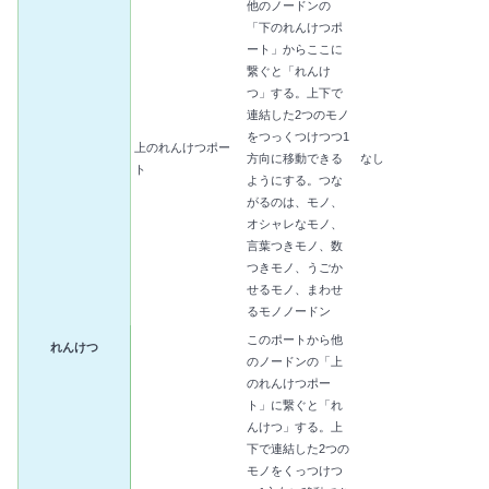
他のノードンの
「下のれんけつポ
ート」からここに
繋ぐと「れんけ
つ」する。上下で
連結した2つのモノ
をつっくつけつつ1
上のれんけつポー
方向に移動できる
なし
ト
ようにする。つな
がるのは、モノ、
オシャレなモノ、
言葉つきモノ、数
つきモノ、うごか
せるモノ、まわせ
るモノノードン
このポートから他
れんけつ
のノードンの「上
のれんけつポー
ト」に繋ぐと「れ
んけつ」する。上
下で連結した2つの
モノをくっつけつ